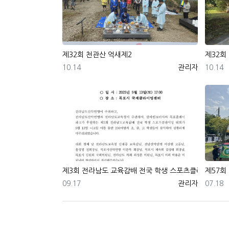
제32회 천관산 억새제2
제32회
등록일
등록자
등록일
10.14
관리자
10.14
제3회 전라남도 교육감배 전국 학생 스포츠클라이밍대
제57회
등록일
등록자
등록일
09.17
관리자
07.18