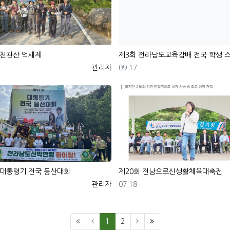
 천관산 억새제
제3회 전라남도교육감배 전국 학생
등록자
등록일
관리자
09.17
회
 대통령기 전국 등산대회
제20회 전남으르신생활체육대축전
등록자
등록일
관리자
07.18
(current)
1
2