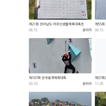
제21회 전라남도 어르신생활체육대축전
제55회
등록일
등록자
등록일
06.15
관리자
06.15
제107회 전국동계체육대회
제37
등록일
등록자
등록일
03.10
관리자
11.05