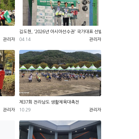
김도현, '2026년 아시아선수권' 국가대표 선발
등록자
등록일
등록자
관리자
04.14
관리자
제37회 전라남도 생활체육대축전
등록자
등록일
등록자
관리자
10.29
관리자