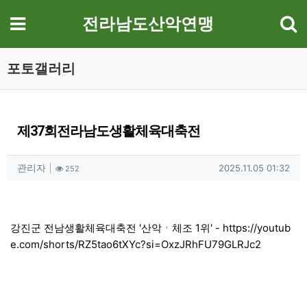
기
메뉴
전라남도산악연맹
포토갤러리
제37회전라남도생활체육대축전
작성자 정보
작성
조회
작성일
관리자
2025.11.05 01:32
252
컨텐츠 정보
본문
강진군 전남생활체육대축전 '산악ㆍ체조 1위' -
https://youtub
e.com/shorts/RZ5tao6tXYc?si=OxzJRhFU79GLRJc2